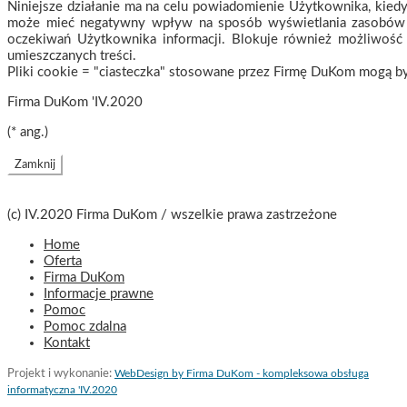
Niniejsze działanie ma na celu powiadomienie Użytkownika, kiedy
może mieć negatywny wpływ na sposób wyświetlania zasobów str
oczekiwań Użytkownika informacji. Blokuje również możliwość 
umieszczanych treści.
Pliki cookie = "ciasteczka" stosowane przez Firmę DuKom mogą b
Firma DuKom 'IV.2020
(* ang.)
Zamknij
(c) IV.2020 Firma DuKom / wszelkie prawa zastrzeżone
Home
Oferta
Firma DuKom
Informacje prawne
Pomoc
Pomoc zdalna
Kontakt
Projekt i wykonanie:
WebDesign by Firma DuKom - kompleksowa obsługa
informatyczna 'IV.2020