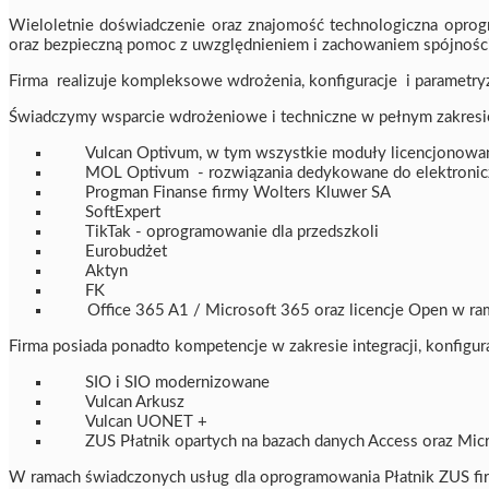
Wieloletnie doświadczenie oraz znajomość technologiczna oprog
oraz bezpieczną pomoc z uwzględnieniem i zachowaniem spójności
Firma realizuje kompleksowe wdrożenia, konfiguracje i paramet
Świadczymy wsparcie wdrożeniowe i techniczne w pełnym zakresi
Vulcan Optivum, w tym wszystkie moduły licencjonowan
MOL Optivum - rozwiązania dedykowane do elektroniczn
Progman Finanse firmy Wolters Kluwer SA
SoftExpert
TikTak - oprogramowanie dla przedszkoli
Eurobudżet
Aktyn
FK
Office 365 A1 / Microsoft 365 oraz licencje Open w ra
Firma posiada ponadto kompetencje w zakresie integracji, konfigu
SIO i SIO modernizowane
Vulcan Arkusz
Vulcan UONET +
ZUS Płatnik opartych na bazach danych Access oraz Mic
W ramach świadczonych usług dla oprogramowania Płatnik ZUS fir