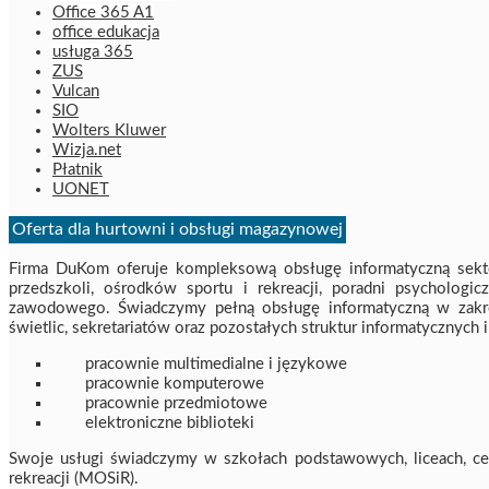
Office 365 A1
office edukacja
usługa 365
ZUS
Vulcan
SIO
Wolters Kluwer
Wizja.net
Płatnik
UONET
Oferta dla hurtowni i obsługi magazynowej
Firma DuKom oferuje kompleksową obsługę informatyczną sekt
przedszkoli, ośrodków sportu i rekreacji, poradni psychologi
zawodowego. Świadczymy pełną obsługę informatyczną w zakresie
świetlic, sekretariatów oraz pozostałych struktur informatycznyc
pracownie multimedialne i językowe
pracownie komputerowe
pracownie przedmiotowe
elektroniczne biblioteki
Swoje usługi świadczymy w szkołach podstawowych, liceach, cen
rekreacji (MOSiR).