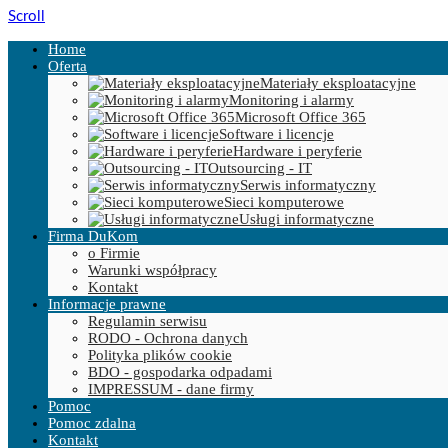
Scroll
Home
Oferta
Materiały eksploatacyjne
Monitoring i alarmy
Microsoft Office 365
Software i licencje
Hardware i peryferie
Outsourcing - IT
Serwis informatyczny
Sieci komputerowe
Usługi informatyczne
Firma DuKom
o Firmie
Warunki współpracy
Kontakt
Informacje prawne
Regulamin serwisu
RODO - Ochrona danych
Polityka plików cookie
BDO - gospodarka odpadami
IMPRESSUM - dane firmy
Pomoc
Pomoc zdalna
Kontakt